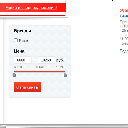
Акции и спецпредложения!
25.0
Сем
Приг
НПО 
Бренды
- 25
конф
11.0
Ритм
«Беш
Цена
Подр
руб.
6 660
8 460
10 260