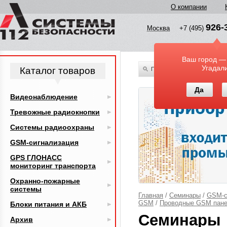
О компании
926-
Москва
+7 (495)
Ваш город —
Угадал
Каталог товаров
По всему каталогу
Да
Видеонаблюдение
Тревожные радиокнопки
Системы радиоохраны
GSM-сигнализация
GPS ГЛОНАСС
мониторинг транспорта
Охранно-пожарные
системы
Главная
/
Семинары
/
GSM-с
GSM
/
Проводные GSM пане
Блоки питания и АКБ
Семинары
Архив