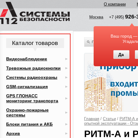
О компании
926-
Москва
+7 (495)
Ваш город —
Угадал
Каталог товаров
По всему каталогу
Да
Видеонаблюдение
Тревожные радиокнопки
Системы радиоохраны
GSM-сигнализация
GPS ГЛОНАСС
мониторинг транспорта
Охранно-пожарные
системы
Главная
/
Статьи
/
РИТМ-А и 
опытной эксплуатации - Отз
Блоки питания и АКБ
РИТМ-А и Р
Архив