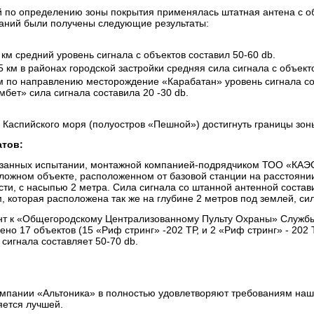
й по определению зоны покрытия применялась штатная антена с о
таний были получены следующие результаты:
 км средний уровень сигнала с объектов составил 50-60 db.
5 км в районах городской застройки средняя сила сигнала с объект
м по направлению месторождение «Карабатан» уровень сигнала со
бет» сила сигнала составила 20 -30 db.
аспийского моря (полуостров «Пешной») достигнуть границы зоны 
атов:
анных испытании, монтажной компанией-подрядчиком ТОО «КАЭС-
ложном объекте, расположенном от базовой станции на расстояни
ти, с насыпью 2 метра. Сила сигнала со штанной антенной соста
 которая расположена так же на глубине 2 метров под землей, сил
т к «Общегородскому Централизованному Пульту Охраны» Службы
но 17 объектов (15 «Риф стринг» -202 ТР, и 2 «Риф стринг» - 202 
сигнала составляет 50-70 db.
мпании «Альтоника» в полностью удовлетворяют требованиям наш
яется лучшей.