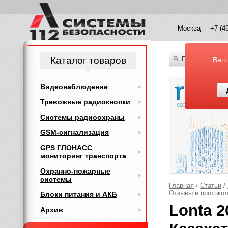
Москва
+7 (4
Каталог товаров
По всему каталог
Ваш
Видеонаблюдение
Тревожные радиокнопки
Системы радиоохраны
GSM-сигнализация
GPS ГЛОНАСС
мониторинг транспорта
Охранно-пожарные
системы
Главная
/
Статьи
/
Отзывы и протоко
Блоки питания и АКБ
Lonta 2
Архив