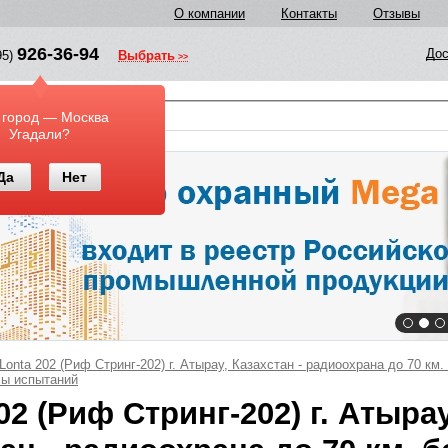
О компании
Контакты
Отзывы
926-36-94
Дос
95)
Выбрать
у
 город — Москва
Угадали?
Да
Нет
Lonta 202 (Риф Стринг-202) г. Атырау, Казахстан - радиоохрана до 70 км.
лы испытаний
02 (Риф Стринг-202) г. Атырау