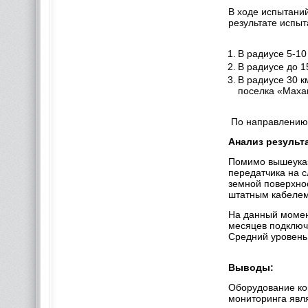
В ходе испытани
результате испы
В радиусе 5-10
В радиусе до 1
В радиусе 30 к
поселка «Махам
По направлению К
Анализ результ
Помимо вышеуказ
передатчика на с
земной поверхнос
штатным кабелем,
На данный момен
месяцев подключе
Средний уровень 
Выводы:
Оборудование ко
мониторинга явл