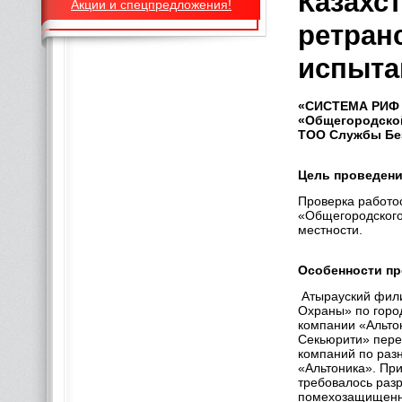
Казахст
Акции и спецпредложения!
ретран
испыта
«СИСТЕМА РИФ 
«Общегородско
ТОО Службы Без
Цель проведен
Проверка работо
«Общегородского
местности.
Особенности п
Атырауский фили
Охраны» по горо
компании «Альто
Секьюрити» пере
компаний по раз
«Альтоника». При
требовалось раз
помехозащищенно