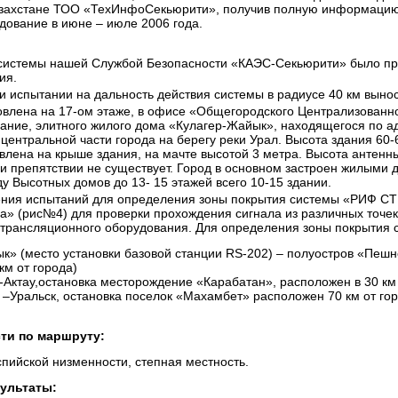
азахстане ТОО «ТехИнфоСекьюрити», получив полную информаци
дование в июне – июле 2006 года.
 системы нашей Службой Безопасности «КАЭС-Секьюрити» было п
ия.
и испытании на дальность действия системы в радиусе 40 км выно
овлена на 17-ом этаже, в офисе «Общегородского Централизован
ание, элитного жилого дома «Кулагер-Жайык», находящегося по адр
центральной части города на берегу реки Урал. Высота здания 60
влена на крыше здания, на мачте высотой 3 метра. Высота антенны
ии препятствии не существует. Город в основном застроен жилыми
ду Высотных домов до 13- 15 этажей всего 10-15 здании.
ения испытаний для определения зоны покрытия системы «РИФ С
а» (рис№4) для проверки прохождения сигнала из различных точек
трансляционного оборудования. Для определения зоны покрытия
к» (место установки базовой станции RS-202) – полуостров «Пешн
км от города)
Актау,остановка месторождение «Карабатан», расположен в 30 км 
 –Уральск, остановка поселок «Махамбет» расположен 70 км от го
ти по маршруту:
пийской низменности, степная местность.
ультаты: