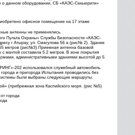
ю о данном оборудовании, СБ «КАЭС-Секьюрити»
риобретено офисное помещение на 17 этаже
сные антенны не применялись.
ного Пульта Охраны» Службы Безопасности «КАЭС-
есу г Атырау, ул. Смагулова 56 а (рис№ 2). Здание
-65 метров (рис№3).Приемная антенна базовой
 с мачтой составила 5.2 метров. В зоне покрытия
 домами, административными зданиями высотой до 5
ТРИНГ»-202 использовался служебный автомобиль
 города и пригорода Испытания проводились без
 системы были выбраны следующие маршруты:
ой» (прибрежная зона Каспийского моря. (рис №5)
от города
рода