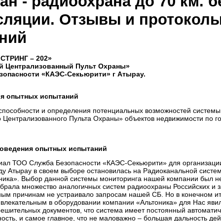
ан - радиоохрана до 70 км. б
сляции. Отзывы и протокол
ний
СТРИНГ – 202»
й Централизованный Пульт Охраны»
опасности «КАЭС-Секьюрити» г Атырау.
ия опытных испытаний
способности и определения потенциальных возможностей систем
 Централизованного Пульта Охраны» объектов недвижимости по гор
роведения опытных испытаний
ал ТОО Служба Безопасности «КАЭС-Секьюрити» для организации
ду Атырау в своем выборе остановилась на Радиоканальной сист
ника». Выбор данной системы мониторинга нашей компании был не
брала множество аналогичных систем радиоохраны Российских и з
ным причинам не устраивало запросам нашей СБ. Но в конечном и
влекательным в оборудовании компании «Альтоника» для Нас явило
решительных документов, что система имеет постоянный автоматич
сть, и самое главное, что не маловажно – большая дальность дей