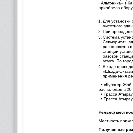
«Альтоника» в К
приобрела обору
Для установки
высотного здан
При проведени
Система устан
Секьюрити», зд
расположено в 
станции устано
базовой станц
этажа. По горо
В ходе провед
«Шкода-Октави
применения ре
• «Кулагер-Жайы
расположен в 20 
• Трасса Атырау-
• Трасса Атырау
Рельеф местнос
Местность прикас
Полученные рез