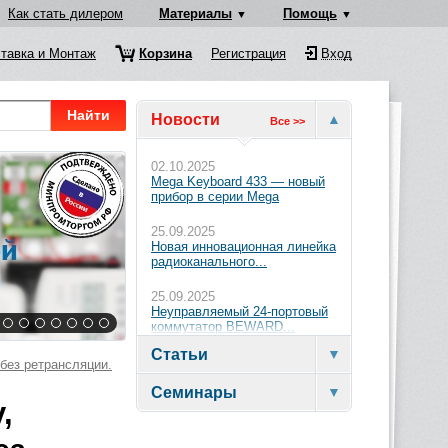
Как стать дилером
Материалы
Помощь
тавка и Монтаж
Корзина
Регистрация
Вход
Найти
Новости
Все >>
02.10.2025
Mega Keyboard 433 — новый
прибор в серии Mega
25.09.2025
Новая инновационная линейка
радиоканального...
25.09.2025
Неуправляемый 24-портовый
коммутатор BEWARD...
Статьи
 без ретрансляции.
Семинары
,