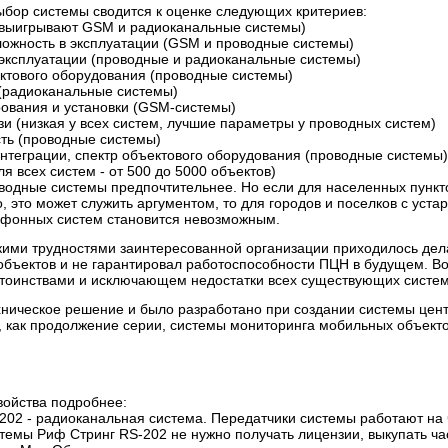
ыбор системы сводится к оценке следующих критериев:
 (выигрывают GSM и радиоканальные системы)
ложность в эксплуатации (GSM и проводные системы)
 эксплуатации (проводные и радиоканальные системы)
ектового оборудования (проводные системы)
 (радиоканальные системы)
ирования и установки (GSM-системы)
зи (низкая у всех систем, лучшие параметры у проводных систем)
ть (проводные системы)
интеграции, спектр объектового оборудования (проводные системы
ля всех систем - от 500 до 5000 объектов)
оводные системы предпочтительнее. Но если для населенных пункт
 это может служить аргументом, то для городов и поселков с ус
фонных систем становится невозможным.
акими трудностями заинтересованной организации приходилось дел
 объектов и не гарантировал работоспособности ПЦН в будущем. В
оинствами и исключающем недостатки всех существующих систем
хническое решение и было разработано при создании системы це
, как продолжение серии, системы мониторинга мобильных объектов
свойства подробнее:
202 - радиоканальная система. Передатчики системы работают на 
темы Риф Стринг RS-202 не нужно получать лицензии, выкупать ча