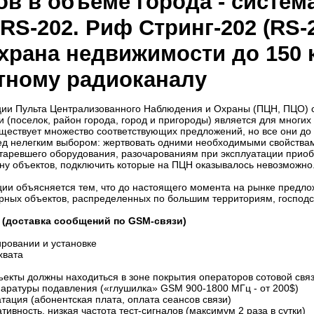
ов в объеме города - cистем
RS-202. Риф Стринг-202 (RS-2
храна недвижимости до 150 
тному радиоканалу
ции Пульта Централизованного Наблюдения и Охраны (ПЦН, ПЦО) 
 (поселок, район города, город и пригороды) является для многи
ществует множество соответствующих предложений, но все они до
д нелегким выбором: жертвовать одними необходимыми свойствами 
аревшего оборудования, разочарованиям при эксплуатации приобр
ну объектов, подключить которые на ПЦН оказывалось невозможно
ции объясняется тем, что до настоящего момента на рынке предло
рных объектов, распределенных по большим территориям, господс
 (доставка сообщений по GSM-связи)
тировании и установке
охвата
ъекты должны находиться в зоне покрытия операторов сотовой свя
ппаратуры подавления («глушилка» GSM 900-1800 МГц - от 200$)
атация (абонентская плата, оплата сеансов связи)
тивность, низкая частота тест-сигналов (максимум 2 раза в сутки)