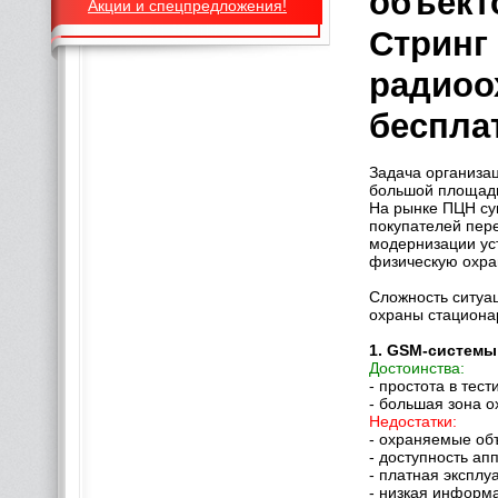
объект
Акции и спецпредложения!
Стринг 
радиоо
беспла
Задача организа
большой площади
На рынке ПЦН су
покупателей пере
модернизации уст
физическую охра
Сложность ситуа
охраны стациона
1. GSM-системы
Достоинства:
- простота в тес
- большая зона 
Недостатки:
- охраняемые об
- доступность а
- платная эксплу
- низкая информа