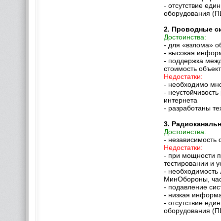
- отсутствие еди
оборудования (П
2. Проводные с
Достоинства:
- для «взлома» о
- высокая инфор
- поддержка межд
стоимость объек
Недостатки:
- необходимо мн
- неустойчивость
интернета
- разработаны т
3. Радиоканаль
Достоинства:
- независимость
Недостатки:
- при мощности п
тестировании и 
- необходимость 
МинОбороны, част
- подавление си
- низкая информа
- отсутствие еди
оборудования (П