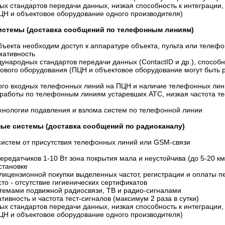
ных стандартов передачи данных, низкая способность к интеграции
ЦН и объектовое оборудование одного производителя)
истемы (доставка сообщений по телефонным линиям)
бъекта необходим доступ к аппаратуре объекта, пульта или телеф
мативность
ународных стандартов передачи данных (ContactID и др.), способно
тового оборудования (ПЦН и объектовое оборудование могут быть 
ого входных телефонных линий на ПЦН и наличие телефонных лин
 работы по телефонным линиям устаревших АТС, низкая частота тес
ехнологии подавления и взлома систем по телефонной линии
ные системы (доставка сообщений по радиоканалу)
 систем от присутствия телефонных линий или GSM-связи
ередатчиков 1-10 Вт зона покрытия мала и неустойчива (до 5-20 км
установке
лицензионной покупки выделенных частот, регистрации и оплаты п
о - отсутствие гигиенических сертификатов
стемами подвижной радиосвязи, ТВ и радио-сигналами
тивность и частота тест-сигналов (максимум 2 раза в сутки)
ных стандартов передачи данных, низкая способность к интеграции
ЦН и объектовое оборудование одного производителя)