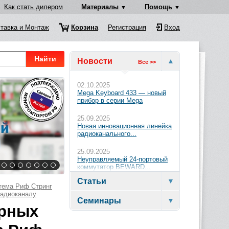
Как стать дилером
Материалы
Помощь
тавка и Монтаж
Корзина
Регистрация
Вход
Найти
Новости
Все >>
02.10.2025
Mega Keyboard 433 — новый
прибор в серии Mega
25.09.2025
Новая инновационная линейка
радиоканального...
25.09.2025
Неуправляемый 24-портовый
коммутатор BEWARD...
Статьи
стема Риф Стринг
радиоканалу
Семинары
арных