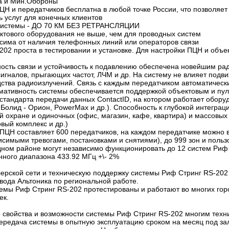
ра и Мин.Обороны
ЦН и передатчиков бесплатна в любой точке России, что позволяет
ь услуг для конечных клиентов
 системы - ДО 70 КМ БЕЗ РЕТРАНСЛЯЦИИ
ектового оборудования не выше, чем для проводных систем
исима от наличия телефонных линий или операторов связи
202 проста в тестировании и установке. Для настройки ПЦН и объ
ность связи и устойчивость к подавлению обеспечена новейшим р
сигналов, прыгающих частот, ЛЧМ и др. На систему не влияет под
ства радиоизлучений. Связь с каждым передатчиком автоматически
мативность системы обеспечивается поддержкой объектовым и пу
стандарта передачи данных ContactID, на котором работает обор
C, Болид - Орион, PowerMax и др.). Способность к глубокой интегр
 охране и одиночных (офис, магазин, кафе, квартира) и массовых
овый комплекс и др.)
 ПЦН составляет 600 передатчиков, на каждом передатчике можно 
исимыми тревогами, постановками и снятиями), до 999 зон и польз
одном районе могут независимо функционировать до 12 систем Риф
нного диапазона 433.92 МГц +\- 2%
ерской сети и техническую поддержку системы Риф Стринг RS-202
вода Альтоника по региональной работе.
емы Риф Стринг RS-202 протестированы и работают во многих горо
ек.
что свойства и возможности системы Риф Стринг RS-202 многим те
ередача системы в опытную эксплуатацию сроком на месяц под за