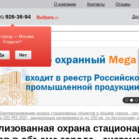
О компании
Контакты
Отзывы
926-36-94
Дос
95)
Выбрать
у
 город — Москва
Угадали?
Да
Нет
Централизованная охрана стационарных объектов в объеме города - cи
г-202 (RS-202) - радиоохрана недвижимости до 150 км. по бесплатному 
лизованная охрана стацион