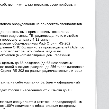
 собственнику пульта повысить свою прибыль и
ектового оборудования не привлекать специалистов
адио-протоколом с применением технологий
вижная радиосвязь, ТВ, радиовещание или любые
 проверяется раз в 4-12 минут.
льтовым оборудованием Риф Стринг RS-202
удование ОПС большинства производителей (Ademco
ации позволяет решать любые задачи по
 объектов (многоквартирный дом, гаражный
выделить до 63 разделов (до 63 независимых
ователей в каждом разделе, до 256 типов сигналов в
 Стринг RS-202 на разных радиочастотных литерах
 взяла на себя компания БагБалт – официальный
дах России с населением от 20 тысяч до 10
хническим специалистам кажется неправдоподобным,
лог 100% стоимости с обязательным возвратом