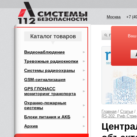
Москва
+7 (4
Каталог товаров
По всему каталог
Ваш
Видеонаблюдение
Тревожные радиокнопки
Системы радиоохраны
GSM-сигнализация
GPS ГЛОНАСС
мониторинг транспорта
Охранно-пожарные
системы
Главная
/
Статьи
/
RS-202. Риф Стрин
Блоки питания и АКБ
Центра
Архив