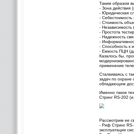
Таким образом в
- Зона действия
- Юридическая с
- Себестоимость
- Стоимость объ
- Независимость
- Простота тест
- Надежность свя
- Информативнос
- Способность к 
- Емкость ПЦН (д
Казалось бы, пр
модернизировано,
применение теле
Сталкиваясь с т
задач по охране
обладающем дост
Именно такое те
Стринг RS-202 (и
Рассмотрим ее 
- Риф Стринг RS-
эксплуатации сис