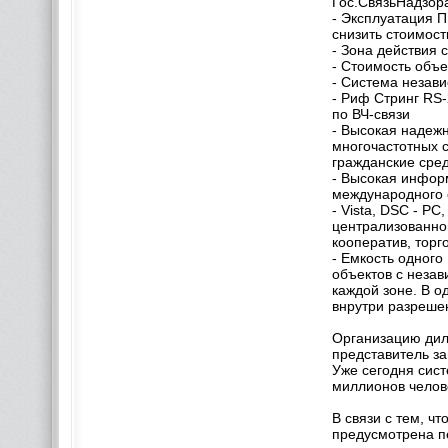
Гос.СвязьНадзо
- Эксплуатация П
снизить стоимост
- Зона действия
- Стоимость объ
- Система незав
- Риф Стринг RS-
по ВЧ-связи
- Высокая надеж
многочастотных 
гражданские сред
- Высокая инфор
международного 
- Vista, DSC - P
централизованной
кооператив, торг
- Емкость одного
объектов с незав
каждой зоне. В 
внрутри разреше
Организацию дил
представитель за
Уже сегодня сист
миллионов челов
В связи с тем, 
предусмотрена п