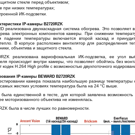
ащитном стекле перед объективом;
е при низких температурах;
троенной ИК-подсветки.
ктеристики IP-камеры B2720RZK
 реализована двухкаскадная система обогрева. Это позволяет в
грева электронных компонентов камеры. При снижении темпера
 падении температуры включается второй каскад и принудите
тепло. В корпусе расположен вентилятор для распределения те
ники, объектива и защитного стекла.
RZK реализована вариофокальная ИК-подсветка, ее угол выб
еля происходит внутри камеры, что позволяет обойтись без мон
т кодек H.264 High profile с возможностью двухпоточного кодирова
ирования IP-камеры BEWARD B2720RZK
естировании камера показала наибольшую разницу температуры 
 самых жестких условиях температура была на 24 °С выше.
была единственной в тесте, для которой заявлена возможность
ее моторизованного объектива не изменялась.
RZK была в числе лучших по равномерности.