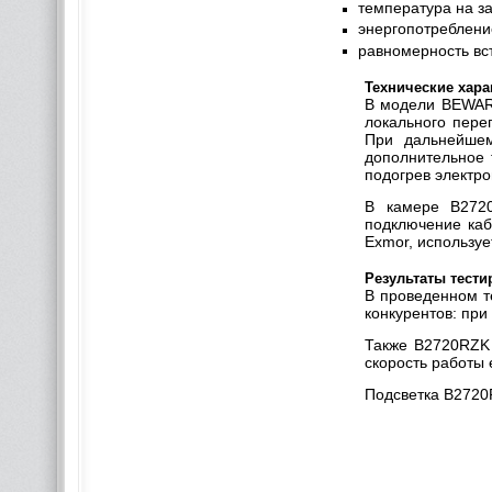
температура на з
энергопотреблени
равномерность вс
Технические хара
В модели BEWARD
локального пере
При дальнейшем
дополнительное 
подогрев электро
В камере B2720
подключение каб
Exmor, используе
Результаты тест
В проведенном т
конкурентов: при
Также B2720RZK 
скорость работы 
Подсветка B2720