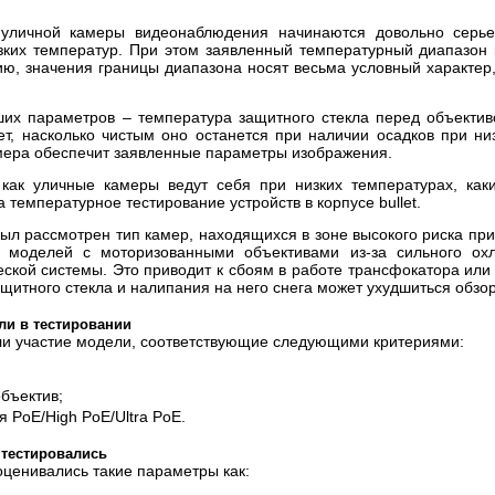
уличной камеры видеонаблюдения начинаются довольно серьез
зких температур. При этом заявленный температурный диапазон
ию, значения границы диапазона носят весьма условный характер,
их параметров – температура защитного стекла перед объекти
ет, насколько чистым оно останется при наличии осадков при ни
амера обеспечит заявленные параметры изображения.
как уличные камеры ведут себя при низких температурах, как
температурное тестирование устройств в корпусе bullet.
был рассмотрен тип камер, находящихся в зоне высокого риска пр
. у моделей с моторизованными объективами из-за сильного о
ской системы. Это приводит к сбоям в работе трансфокатора или 
щитного стекла и налипания на него снега может ухудшиться обзо
ли в тестировании
ли участие модели, соответствующие следующими критериями:
бъектив;
 PoE/High PoE/Ultra PoE.
 тестировались
 оценивались такие параметры как: