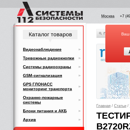
Москва
+7 (4
Каталог товаров
По всему каталог
Ваш
Видеонаблюдение
Тревожные радиокнопки
Системы радиоохраны
GSM-сигнализация
GPS ГЛОНАСС
мониторинг транспорта
Охранно-пожарные
системы
Главная
/
Статьи
/
Блоки питания и АКБ
ТЕСТИ
Архив
B2720R