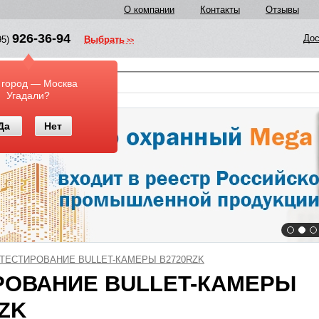
О компании
Контакты
Отзывы
926-36-94
Дос
95)
Выбрать
у
 город — Москва
Угадали?
Да
Нет
ТЕСТИРОВАНИЕ BULLET-КАМЕРЫ B2720RZK
РОВАНИЕ BULLET-КАМЕРЫ
ZK