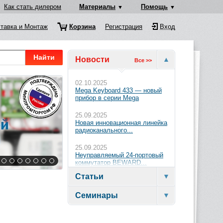
Как стать дилером
Материалы
Помощь
тавка и Монтаж
Корзина
Регистрация
Вход
Найти
Новости
Все >>
02.10.2025
Mega Keyboard 433 — новый
прибор в серии Mega
25.09.2025
Новая инновационная линейка
радиоканального...
25.09.2025
Неуправляемый 24-портовый
коммутатор BEWARD...
Статьи
Семинары