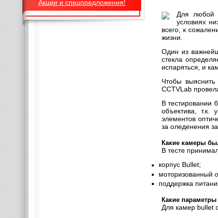
Акции и спецпредложения!
Для любой 
условиях ни
всего, к сожален
жизни.
Один из важнейш
стекла определя
испаряться, и к
Чтобы выяснить 
CCTVLab провела 
В тестировании 
объектива, т.к
элементов оптиче
за оледенения за
Какие камеры бы
В тесте принима
корпус Bullet;
моторизованный о
поддержка питания
Какие параметры
Для камер bullet