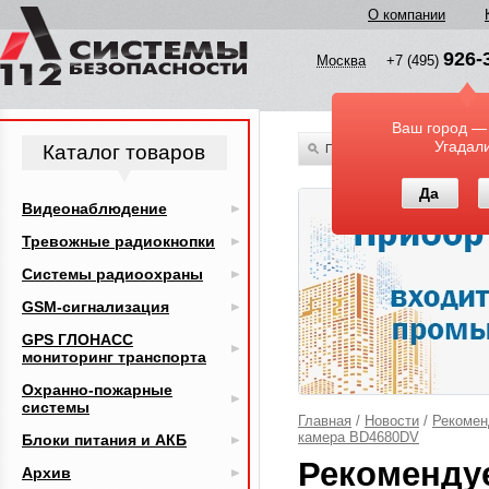
О компании
926-
Москва
+7 (495)
Ваш город —
Угадал
Каталог товаров
По всему каталогу
Да
Видеонаблюдение
Тревожные радиокнопки
Системы радиоохраны
GSM-сигнализация
GPS ГЛОНАСС
мониторинг транспорта
Охранно-пожарные
системы
Главная
/
Новости
/
Рекомен
камера BD4680DV
Блоки питания и АКБ
Рекоменду
Архив