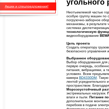
угольного 
Акции и спецпредложения!
Неотъемлемой частью гор
особую группу машин по о
погрузочно-заборное обо
механизмы, в результате 
системах диспетчеризаци
технологическую функ
видеооборудование
BEW
Цель проекта
Создать оператору грузов
безопасного управления 
Выбранное оборудован
Выбор оборудования для 
первую очередь, особенно
питания, вибрациями, а т
условиях. Всем предъявл
камера
BD4330DM
. Таку
лентой усреднительного 
пространством. Благодаря
Морозоустойчивый раз
экстремальных нагрузок.
влаги и пыли.
Питание по
дополнительное монтажное
перебоев в подаче элект
формирует и передает по