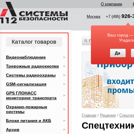
О компании
926-
Москва
+7 (495)
Ваш город —
Угадал
Каталог товаров
По всему каталогу
Да
Видеонаблюдение
Тревожные радиокнопки
Системы радиоохраны
GSM-сигнализация
GPS ГЛОНАСС
мониторинг транспорта
Охранно-пожарные
системы
Главная
/
Решения
/
Спецтех
Блоки питания и АКБ
Спецтехник
Архив