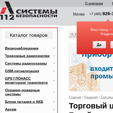
О компании
926-
Москва
+7 (495)
Ваш город —
Угадал
Каталог товаров
По всему каталогу
Да
Видеонаблюдение
Тревожные радиокнопки
Системы радиоохраны
GSM-сигнализация
GPS ГЛОНАСС
мониторинг транспорта
Охранно-пожарные
системы
Главная
/
Решения
/
Торговы
Блоки питания и АКБ
Торговый ц
Архив