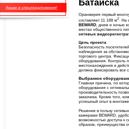
Батайска
Акции и спецпредложения!
Оранжерея первый многоу
2
составляет 11 188 м
. На
BEWARD
, днем и ночью 
местах общественного пит
сетевых видеорегистр
Цель проекта
Безопасность посетителей
наблюдения за обстановко
торгового центра. Фиксац
оборудования. Контроль п
местонахождения и дейст
должна фиксировать все 
Выбранное оборудован
Главная причина, по кото
оборудования с оптимальн
производительность позв
заказчика. Кроме того, 
успешный опыт в монтаж
Решение в пользу сетевы
камерами BEWARD, удобст
возможностью доступа к с
образом, преимущества 