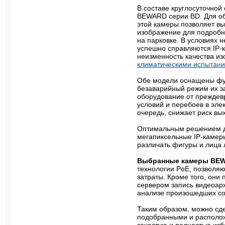
В составе круглосуточно
BEWARD серии BD. Для о
этой камеры позволяет вы
изображение для подробн
на парковке. В условиях 
успешно справляются IP
неизменность качества и
климатическими испытан
Обе модели оснащены фун
безаварийный режим их за
оборудование от преждев
условий и перебоев в эле
очередь, снижает риск вых
Оптимальным решением дл
мегапиксельные IP-каме
различать фигуры и лица
Выбранные камеры BEW
технологии PoE, позволяю
затраты. Кроме того, они
сервером запись видеоарх
анализе произошедших со
Таким образом, можно сд
подобранными и располож
зачастую и полностью изб