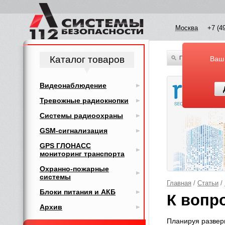
Москва
+7 (4
Каталог товаров
По всему каталог
Ваш
Видеонаблюдение
Тревожные радиокнопки
Системы радиоохраны
GSM-сигнализация
GPS ГЛОНАСС
мониторинг транспорта
Охранно-пожарные
системы
Главная
/
Статьи
/
Блоки питания и АКБ
К вопр
Архив
Планируя разверн