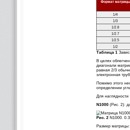
Формат матриц
1/4
1/3
1/2.8
1/2.7
1/2.5
1/2
Таблица 1
Завис
В целях облегчен
диагонали матрицы
равная 2/3 обыч
электронная труб
Помимо этого не
определении угла
Для наглядности
N1000
(Рис. 2): 
Рис. 2
N1000. 0.3
Размер матрицы: 