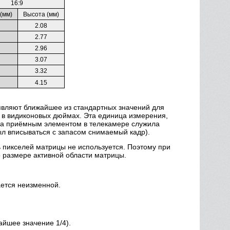
16:9
(мм)
Высота (мм)
2.08
2.77
2.96
3.07
3.32
4.15
аявляют ближайшее из стандартных значений для
нято в видиконовых дюймах. Эта единица измерения,
гда приёмным элементом в телекамере служила
ыл вписываться с запасом снимаемый кадр).
 пикселей матрицы не используется. Поэтому при
о размере активной области матрицы.
ается неизменной.
айшее значение 1/4).