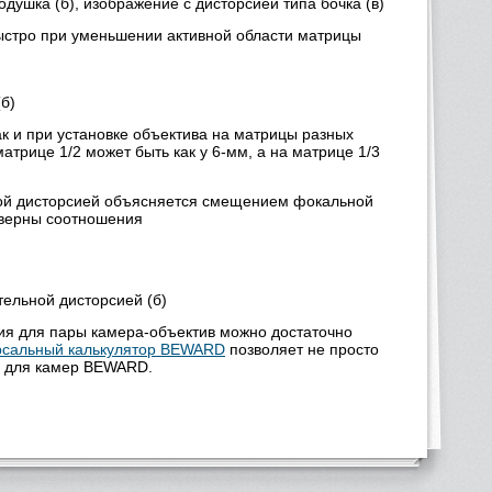
душка (б), изображение с дисторсией типа бочка (в)
ыстро при уменьшении активной области матрицы
б)
к и при установке объектива на матрицы разных
трице 1/2 может быть как у 6-мм, а на матрице 1/3
ной дисторсией объясняется смещением фокальной
о верны соотношения
тельной дисторсией (б)
ния для пары камера-объектив можно достаточно
рсальный калькулятор BEWARD
позволяет не просто
ы для камер BEWARD.