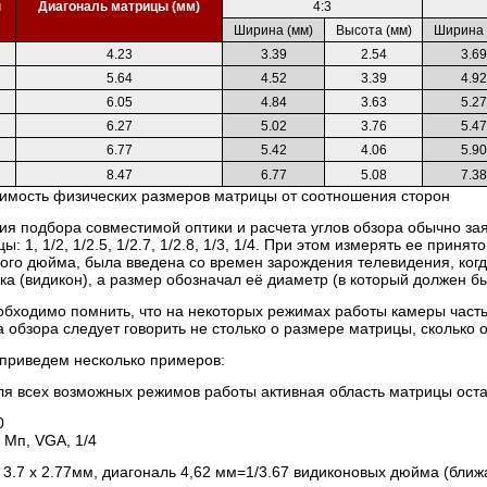
ы
Диагональ матрицы (мм)
4:3
Ширина (мм)
Высота (мм)
Ширина 
4.23
3.39
2.54
3.69
5.64
4.52
3.39
4.92
6.05
4.84
3.63
5.27
6.27
5.02
3.76
5.47
6.77
5.42
4.06
5.90
8.47
6.77
5.08
7.38
имость физических размеров матрицы от соотношения сторон
ия подбора совместимой оптики и расчета углов обзора обычно з
: 1, 1/2, 1/2.5, 1/2.7, 1/2.8, 1/3, 1/4. При этом измерять ее при
ного дюйма, была введена со времен зарождения телевидения, ко
ка (видикон), а размер обозначал её диаметр (в который должен б
обходимо помнить, что на некоторых режимах работы камеры часть
 обзора следует говорить не столько о размере матрицы, сколько 
 приведем несколько примеров:
для всех возможных режимов работы активная область матрицы ост
 Мп, VGA, 1/4
3.7 х 2.77мм, диагональ 4,62 мм=1/3.67 видиконовых дюйма (ближ