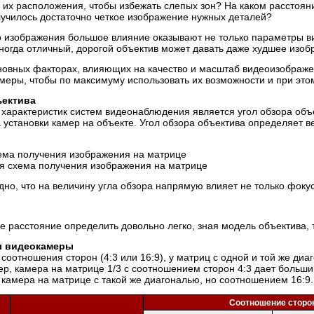
 их расположения, чтобы избежать слепых зон? На каком расстоян
лучилось достаточно четкое изображение нужных деталей?
во изображения большое влияние оказывают не только параметры в
иногда отличный, дорогой объектив может давать даже худшее изо
новных факторах, влияющих на качество и масштаб видеоизображе
меры, чтобы по максимуму использовать их возможности и при это
ъектива
характеристик систем видеонаблюдения является угол обзора объе
установки камер на объекте. Угол обзора объектива определяет 
я схема получения изображения на матрице
дно, что на величину угла обзора напрямую влияет не только фоку
е расстояние определить довольно легко, зная модель объектива, т
ы видеокамеры
 соотношения сторон (4:3 или 16:9), у матриц с одной и той же ди
р, камера на матрице 1/3 с соотношением сторон 4:3 дает больши
 камера на матрице с такой же диагональю, но соотношением 16:9.
Соотношение сторо