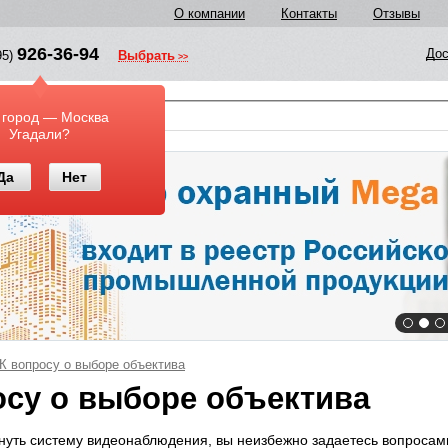
О компании
Контакты
Отзывы
926-36-94
Дос
95)
Выбрать
у
 город — Москва
Угадали?
Да
Нет
К вопросу о выборе объектива
осу о выборе объектива
уть систему видеонаблюдения, вы неизбежно задаетесь вопросами: