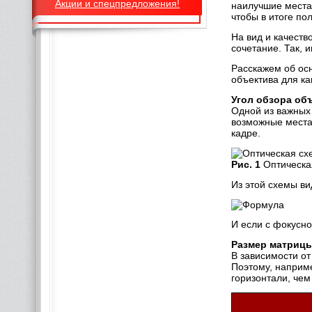
Акции и спецпредложения!
наилучшие места
чтобы в итоге по
На вид и качест
сочетание. Так, 
Расскажем об ос
объектива для ка
Угол обзора об
Одной из важных 
возможные места 
кадре.
Рис. 1
Оптическа
Из этой схемы ви
И если с фокусно
Размер матриц
В зависимости от
Поэтому, наприме
горизонтали, чем