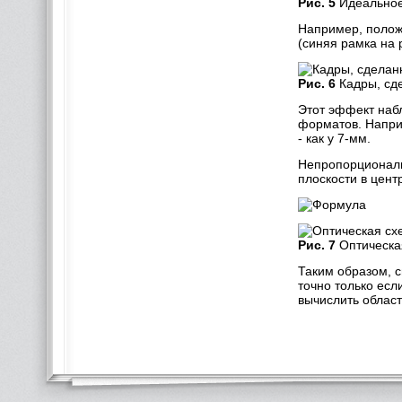
Рис. 5
Идеальное 
Например, полож
(синяя рамка на р
Рис. 6
Кадры, сде
Этот эффект набл
форматов. Наприм
- как у 7-мм.
Непропорциональ
плоскости в цент
Рис. 7
Оптическая
Таким образом, 
точно только ес
вычислить облас