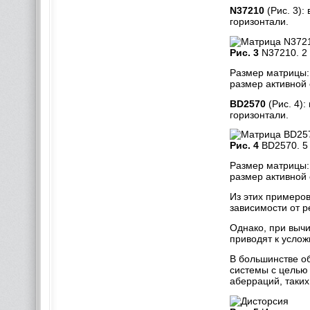
N37210
(Рис. 3):
горизонтали.
Рис. 3
N37210. 2 
Размер матрицы: 
размер активной 
BD2570
(Рис. 4)
горизонтали.
Рис. 4
BD2570. 5 
Размер матрицы: 
размер активной 
Из этих примеров
зависимости от 
Однако, при вычи
приводят к услож
В большинстве о
системы с целью
аберраций, таких