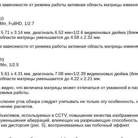
 в зависимости от режима работы активная область матрицы изменя
Мп, FullHD, 1/2.7
5.71 х 3.14 мм, диагональ 6.52 мм=1/2.6 видиконовых дюйма (бли
области матрицы уменьшается до 4.58 х 2.32 мм.
: в зависимости от режима работы активная область матрицы измен
Мп, 1/2.5
5.61 х 4.31 мм, диагональ 7.08 мм=1/2.39 видиконовых дюйма (бл
области матрицы уменьшается до 4.22 х 2.21 мм.
 видно, что величина матрицы может отличаться от указанной в пас
режима работы.
слении угла обзора следует учитывать не только эту особенность, 
нению расчетов.
бъективов, используемых в CCTV, повышение качества изображени
 уменьшения аберраций, влияющих на разрешающую способность. 
 как дисторсия (рис. 5), воспринимаемых как побочный эффект.