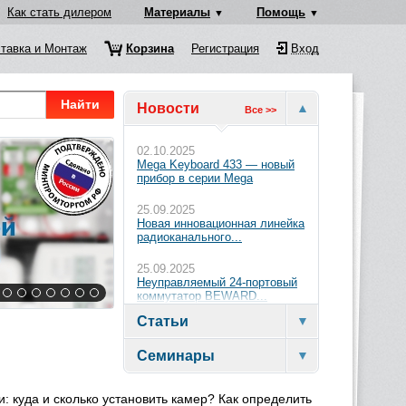
Как стать дилером
Материалы
Помощь
тавка и Монтаж
Корзина
Регистрация
Вход
Найти
Новости
Все >>
02.10.2025
Mega Keyboard 433 — новый
прибор в серии Mega
25.09.2025
Новая инновационная линейка
радиоканального...
25.09.2025
Неуправляемый 24-портовый
коммутатор BEWARD...
Статьи
Семинары
 куда и сколько установить камер? Как определить