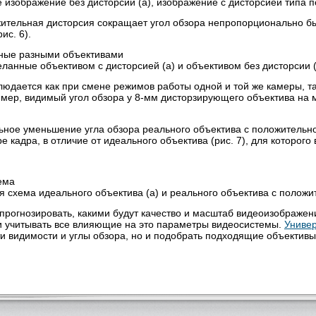
изображение без дисторсии (а), изображение с дисторсией типа по
ительная дисторсия сокращает угол обзора непропорционально б
ис. 6).
ланные объективом с дисторсией (а) и объективом без дисторсии (
юдается как при смене режимов работы одной и той же камеры, та
ер, видимый угол обзора у 8-мм дисторзирующего объектива на ма
ное уменьшение угла обзора реального объектива с положитель
ре кадра, в отличие от идеального объектива (рис. 7), для которог
 схема идеального объектива (а) и реального объектива с положи
спрогнозировать, какими будут качество и масштаб видеоизображе
ли учитывать все влияющие на это параметры видеосистемы.
Униве
ти видимости и углы обзора, но и подобрать подходящие объектив