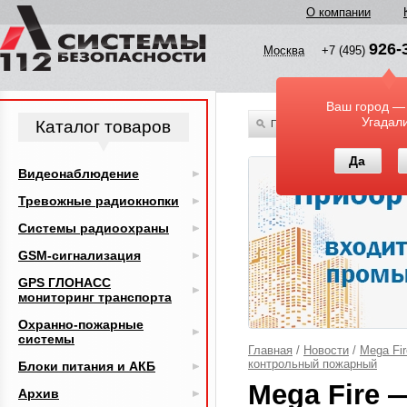
О компании
926-
Москва
+7 (495)
Ваш город —
Угадал
Каталог товаров
По всему каталогу
Да
Видеонаблюдение
Тревожные радиокнопки
Системы радиоохраны
GSM-сигнализация
GPS ГЛОНАСС
мониторинг транспорта
Охранно-пожарные
системы
Главная
/
Новости
/
Mega Fi
контрольный пожарный
Блоки питания и АКБ
Mega Fire 
Архив