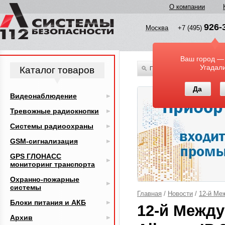
О компании
926-
Москва
+7 (495)
Ваш город —
Угадал
Каталог товаров
По всему каталогу
Да
Видеонаблюдение
Тревожные радиокнопки
Системы радиоохраны
GSM-сигнализация
GPS ГЛОНАСС
мониторинг транспорта
Охранно-пожарные
системы
Главная
/
Новости
/
12-й Ме
Блоки питания и АКБ
12-й Межд
Архив