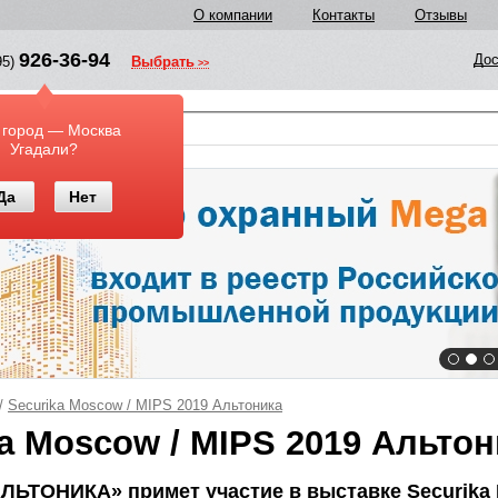
О компании
Контакты
Отзывы
926-36-94
Дос
95)
Выбрать
у
 город — Москва
Угадали?
Да
Нет
/
Securika Moscow / MIPS 2019 Альтоника
a Moscow / MIPS 2019 Альтон
ЛЬТОНИКА» примет участие в выставке Securika