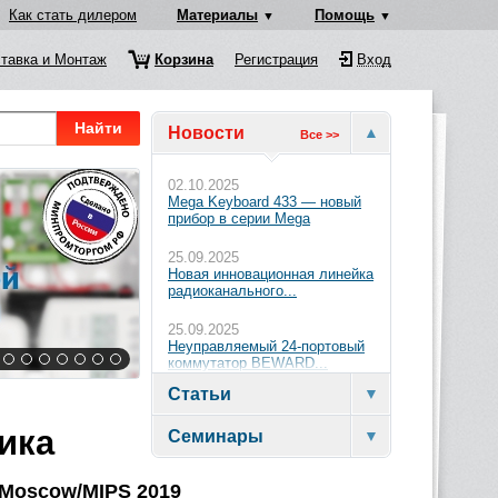
Как стать дилером
Материалы
Помощь
тавка и Монтаж
Корзина
Регистрация
Вход
Найти
Новости
Все >>
02.10.2025
Mega Keyboard 433 — новый
прибор в серии Mega
25.09.2025
Новая инновационная линейка
радиоканального...
25.09.2025
Неуправляемый 24-портовый
коммутатор BEWARD...
Статьи
ика
Семинары
 Moscow/MIPS 2019