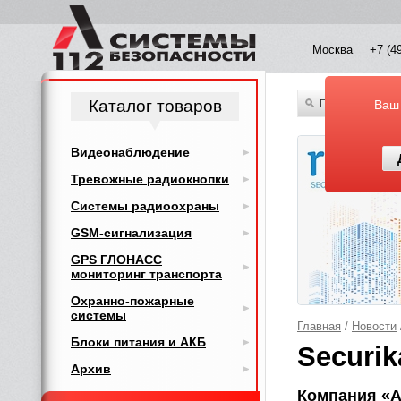
Москва
+7 (4
Каталог товаров
По всему каталог
Ваш
Видеонаблюдение
Тревожные радиокнопки
Системы радиоохраны
GSM-сигнализация
GPS ГЛОНАСС
мониторинг транспорта
Охранно-пожарные
системы
Главная
/
Новости
Блоки питания и АКБ
Securik
Архив
Компания «А