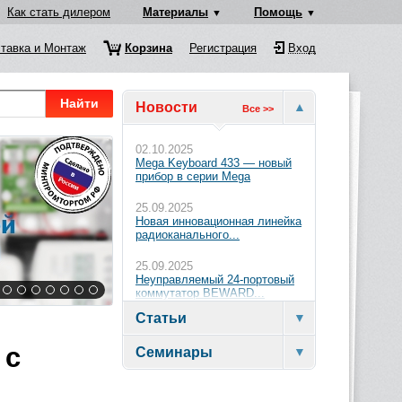
Как стать дилером
Материалы
Помощь
тавка и Монтаж
Корзина
Регистрация
Вход
Найти
Новости
Все >>
02.10.2025
Mega Keyboard 433 — новый
прибор в серии Mega
25.09.2025
Новая инновационная линейка
радиоканального...
25.09.2025
Неуправляемый 24-портовый
коммутатор BEWARD...
Статьи
 с
Семинары