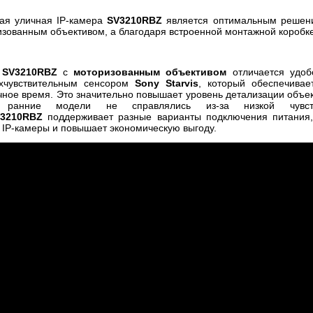
ая уличная IP-камера
SV3210RBZ
является оптимальным решени
зованным объективом, а благодаря встроенной монтажной коробке 
а
SV3210RBZ
с
моторизованным объективом
отличается удоб
хчувствительным сенсором
Sony Starvis
, который обеспечива
ное время. Это значительно повышает уровень детализации объект
 ранние модели не справлялись из-за низкой чувстви
3210RBZ
поддерживает разные варианты подключения питания,
 IP-камеры и повышает экономическую выгоду.