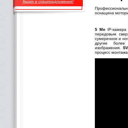
Акции и спецпредложения!
Профессиональн
оснащена мотори
5 Мп
IP-камер
передовым свер
сумеречное и ноч
другие более
изображения.
SV
процесс монтажа