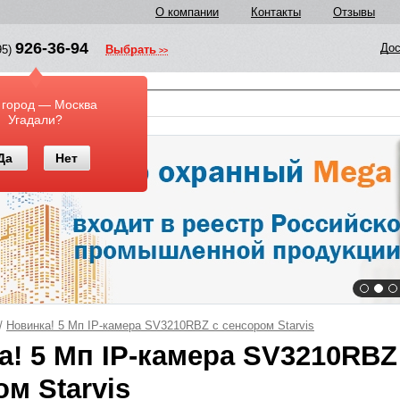
О компании
Контакты
Отзывы
926-36-94
Дос
95)
Выбрать
у
 город — Москва
Угадали?
Да
Нет
/
Новинка! 5 Мп IP-камера SV3210RBZ с сенсором Starvis
а! 5 Мп IP-камера SV3210RBZ
м Starvis