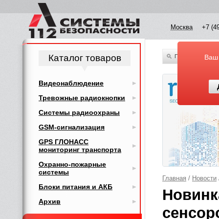
Москва
+7 (4
Каталог товаров
По всему каталог
Ваш
Видеонаблюдение
Тревожные радиокнопки
Системы радиоохраны
GSM-сигнализация
GPS ГЛОНАСС
мониторинг транспорта
Охранно-пожарные
системы
Главная
/
Новости
Блоки питания и АКБ
Новинк
Архив
сенсоро