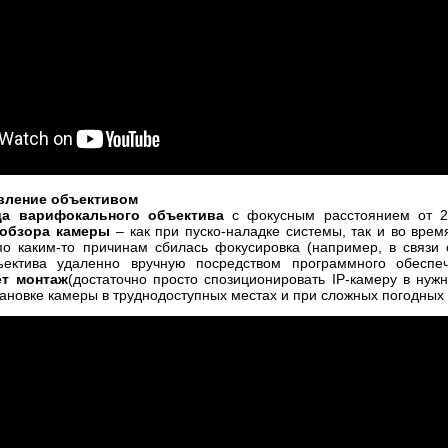
вление объективом
да варифокального объектива
с фокусным расстоянием от 2
 обзора камеры
– как при пуско-наладке системы, так и во вре
по каким-то причинам сбилась фокусировка (например, в связи 
ъектива удаленно вручную посредством программного обеспе
ет монтаж
(достаточно просто спозиционировать IP-камеру в ну
ановке камеры в труднодоступных местах и при сложных погодных 