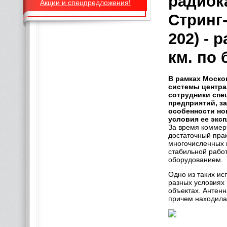
радиок
Акции и спецпредложения!
Стринг-
202) -
км. по
В рамках Моско
системы центра
сотрудники спе
предприятий, з
особенности но
условия ее экс
За время коммерч
достаточный прак
многочисленных 
стабильной рабо
оборудованием.
Одно из таких ис
разных условиях 
объектах. Антенн
причем находила