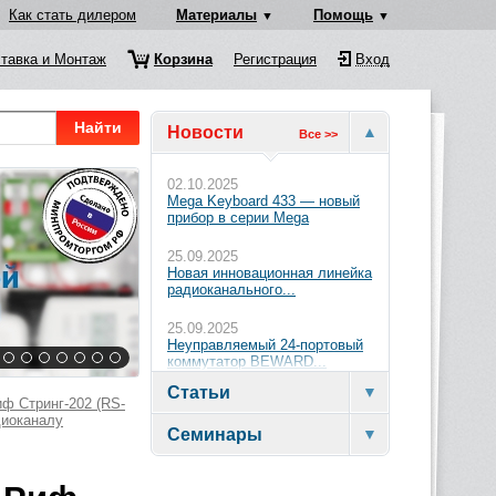
Как стать дилером
Материалы
Помощь
тавка и Монтаж
Корзина
Регистрация
Вход
Найти
Новости
Все >>
02.10.2025
Mega Keyboard 433 — новый
прибор в серии Mega
25.09.2025
Новая инновационная линейка
радиоканального...
25.09.2025
Неуправляемый 24-портовый
коммутатор BEWARD...
Статьи
ф Стринг-202 (RS-
диоканалу
Семинары