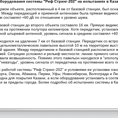
борудования системы "Риф Стринг-202" на испытаниях в Каз
ервом объекте, расположенный в 4 км от базовой станции, был ос
. Между передающей и приемной антеннами была прямая видимост
ем составлял +60 дБ по отношению к уровню шума.
зовой станции до второго объекта составило 16 км. Прямую видим
ев на протяжении полутора километров. Хотя передатчик, устано
ной штыревой антенной, уровень сигнала в среднем составлял +40
ходился на удалении 7 км от базовой станции. Передатчик со вст
цельнометаллическом павильоне высотой 10 м на территории выст
й здания. Между передатчиком и базовой станцией располагался 
ажей. Ситуацию усложнял и рельеф местности: линию прямого сигн
вала возвышенность. Помимо этого павильон находился в "злопол
"невзгоды", уровень сигнала от передатчика на протяжении всего 
с работой системы "Риф Стринг-202" и условиями ее установки оз
рга, Омска, Абакана, Перми, Уфы, Новосибирска, Волгограда и Ле
одна для покрытия Казани, а если оборудование установить в соот
и за пределы города. Более подробно об испытаниях системы в Каз