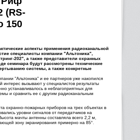
 Риф
2 (RS-
о 150
актические аспекты применения радиоканальной
стие специалисты компании "Альтоника",
ринг-202", а также представители охранных
оде семинара будут рассмотрены технические
вертыванию системы, а также конкретные
пании "Альтоника" и ее партнеров уже накопился
й интерес вызывают у специалистов результаты
нно устанавливалось в неблагоприятных для
темы и сравнить ее с другим радиоканальным
ота охранно-пожарных приборов на трех объектах в
вались уровни сигналов от передатчиков на
Высота мачты антенны составляла всего 2,2 м,
дающей зону экранирования примерно на 85°.