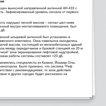
ани
нащен выносной направленной антенной АН-433 с
ь. Зафиксированный уровень сигнала от первого
ость нарушал лесной массив – сигнал шел ниже
вленный внутри неотапливаемого помещения, был
 дБ.
роенной штыревой антенной был установлен в
авочного комплекса. Окна павильона находились
жилой массив, состоящий из железобетонных зданий
ала между передатчиком и базовой станцией на 20 м
учной" зоне экранирования лифтовой надстройкой.
показа работы системы составлял +20 дБ.
накомились специалисты из Казани, Йошкар-Олы,
ниногорска. Было признано, что система "Риф
ветствии с рекомендациями, то зона действия
ани и других городах будет рассказано на