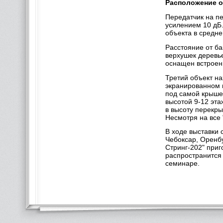
Расположение о
Передатчик на п
усилением 10 дБ
объекта в средн
Расстояние от ба
верхушек деревь
оснащен встроен
Третий объект на
экранированном 
под самой крыше
высотой 9-12 эт
в высоту перекры
Несмотря на все 
В ходе выставки 
Чебоксар, Оренбу
Стринг-202" приг
распространится 
семинаре.