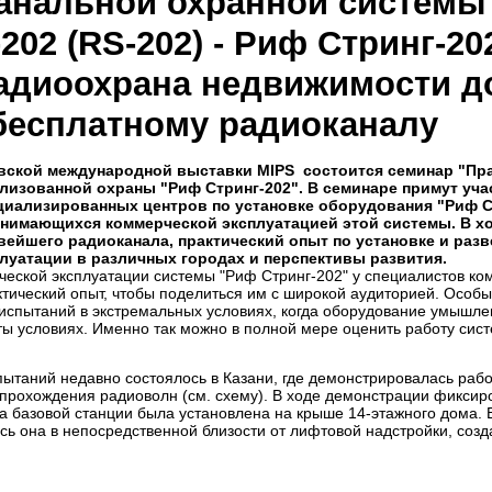
анальной охранной системы
202 (RS-202) - Риф Стринг-20
 радиоохрана недвижимости д
 бесплатному радиоканалу
вской международной выставки MIPS состоится семинар "Пр
лизованной охраны "Риф Стринг-202". В семинаре примут уча
циализированных центров по установке оборудования "Риф Ст
анимающихся коммерческой эксплуатацией этой системы. В х
вейшего радиоканала, практический опыт по установке и раз
плуатации в различных городах и перспективы развития.
еской эксплуатации системы "Риф Стринг-202" у специалистов ком
тический опыт, чтобы поделиться им с широкой аудиторией. Особы
испытаний в экстремальных условиях, когда оборудование умышле
ты условиях. Именно так можно в полной мере оценить работу сис
пытаний недавно состоялось в Казани, где демонстрировалась раб
прохождения радиоволн (см. схему). В ходе демонстрации фиксиро
а базовой станции была установлена на крыше 14-этажного дома. 
сь она в непосредственной близости от лифтовой надстройки, соз