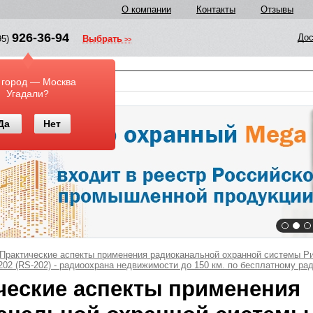
О компании
Контакты
Отзывы
926-36-94
Дос
95)
Выбрать
у
 город — Москва
Угадали?
Да
Нет
Практические аспекты применения радиоканальной охранной системы Ри
-202 (RS-202) - радиоохрана недвижимости до 150 км. по бесплатному ра
ческие аспекты применения