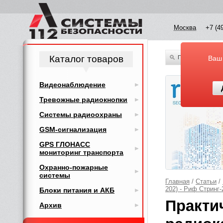
Москва
+7 (4
Каталог товаров
По всему каталог
Ваш
Видеонаблюдение
Тревожные радиокнопки
Системы радиоохраны
GSM-сигнализация
GPS ГЛОНАСС
мониторинг транспорта
Охранно-пожарные
системы
Главная
/
Статьи
/
202) - Риф Стринг
Блоки питания и АКБ
Практи
Архив