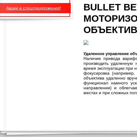
BULLET B
Акции и спецпредложения!
МОТОРИЗ
ОБЪЕКТИ
Удаленное управление об
Наличие
привода варифо
производить
удаленную н
время эксплуатации при н
фокусировка (например,
объектива удаленно вруч
функционал намного
ус
направлении) и
облегча
местах и при сложных пог