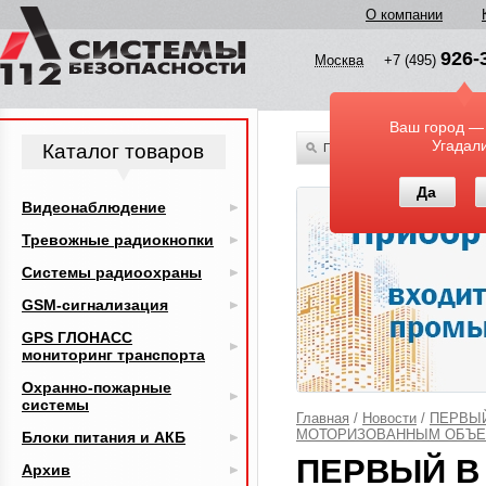
О компании
926-
Москва
+7 (495)
Ваш город —
Угадал
Каталог товаров
По всему каталогу
Да
Видеонаблюдение
Тревожные радиокнопки
Системы радиоохраны
GSM-сигнализация
GPS ГЛОНАСС
мониторинг транспорта
Охранно-пожарные
системы
Главная
/
Новости
/
ПЕРВЫЙ
МОТОРИЗОВАННЫМ ОБЪЕ
Блоки питания и АКБ
ПЕРВЫЙ В 
Архив