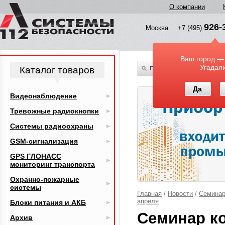
О компании
926-
Москва
+7 (495)
Ваш город —
Угадал
Каталог товаров
По всему каталогу
Да
Видеонаблюдение
Тревожные радиокнопки
Системы радиоохраны
GSM-сигнализация
GPS ГЛОНАСС
мониторинг транспорта
Охранно-пожарные
системы
Главная
/
Новости
/
Семинар
апреля
Блоки питания и АКБ
Семинар к
Архив