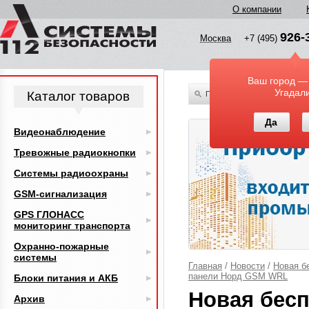
О компании
926-
Москва
+7 (495)
Ваш город —
Угадал
Каталог товаров
По всему каталогу
Да
Видеонаблюдение
Тревожные радиокнопки
Системы радиоохраны
GSM-сигнализация
GPS ГЛОНАСС
мониторинг транспорта
Охранно-пожарные
системы
Главная
/
Новости
/
Новая б
панели Норд GSM WRL
Блоки питания и АКБ
Новая бес
Архив