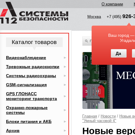
О компании
926-
Москва
+7 (495)
Ваш город —
Угадал
Каталог товаров
По всему каталогу
Да
Видеонаблюдение
Тревожные радиокнопки
Системы радиоохраны
GSM-сигнализация
GPS ГЛОНАСС
мониторинг транспорта
Охранно-пожарные
системы
Главная
/
Новости
/
Новые в
"Умный часовой 4"
Блоки питания и АКБ
Новые верс
Архив