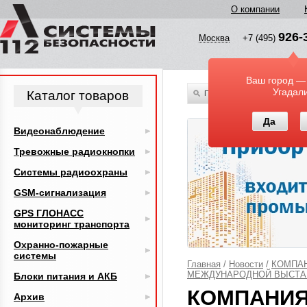
О компании
926-
Москва
+7 (495)
Ваш город —
Угадал
Каталог товаров
По всему каталогу
Да
Видеонаблюдение
Тревожные радиокнопки
Системы радиоохраны
GSM-сигнализация
GPS ГЛОНАСС
мониторинг транспорта
Охранно-пожарные
системы
Главная
/
Новости
/
КОМПАН
МЕЖДУНАРОДНОЙ ВЫСТАВ
Блоки питания и АКБ
КОМПАНИЯ
Архив