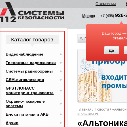
О компании
926-
Москва
+7 (495)
Ваш город —
Угадал
Каталог товаров
По всему каталогу
Да
Видеонаблюдение
Тревожные радиокнопки
Системы радиоохраны
GSM-сигнализация
GPS ГЛОНАСС
мониторинг транспорта
Охранно-пожарные
системы
Главная
/
Новости
/
«Альтони
впечатления
Блоки питания и АКБ
«Альтоника
Архив