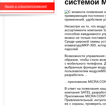
системой 
Акции и спецпредложения!
С момента появления н
приверженцев постоянно у
применений, удобством ус
Несмотря на то, что моду
ассортименте компании S
способом ежедневного уп
можно не только поставит
Среди широкой гаммы уст
клавиатуруMKP-300, кото
паролей.
Возможности управления 
образом, чтобы стало во
с мобильного телефона. Д
выбранные функции модул
пользователям модуляMIC
разработать ...
…приложение MICRA CO
В ответ на пожелания наш
компания SATEL разрабо
Приложение MICRA CONTRO
Привлекательный, интуити
ее с охраны, проверить с