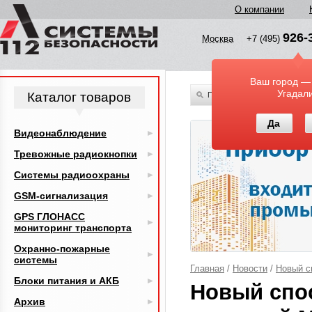
О компании
926-
Москва
+7 (495)
Ваш город —
Угадал
Каталог товаров
По всему каталогу
Да
Видеонаблюдение
Тревожные радиокнопки
Системы радиоохраны
GSM-сигнализация
GPS ГЛОНАСС
мониторинг транспорта
Охранно-пожарные
системы
Главная
/
Новости
/
Новый с
Блоки питания и АКБ
Новый спо
Архив