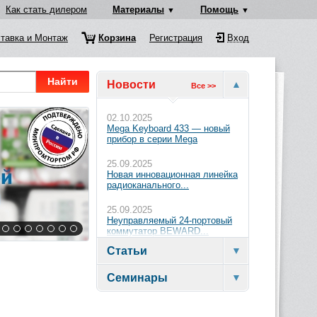
Как стать дилером
Материалы
Помощь
тавка и Монтаж
Корзина
Регистрация
Вход
Найти
Новости
Все >>
02.10.2025
Mega Keyboard 433 — новый
прибор в серии Mega
25.09.2025
Новая инновационная линейка
радиоканального...
25.09.2025
Неуправляемый 24-портовый
коммутатор BEWARD...
Статьи
Семинары