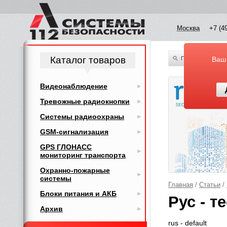
Москва
+7 (4
Каталог товаров
По всему каталог
Ваш
Видеонаблюдение
Тревожные радиокнопки
Системы радиоохраны
GSM-сигнализация
GPS ГЛОНАСС
мониторинг транспорта
Охранно-пожарные
системы
Главная
/
Статьи
/
Блоки питания и АКБ
Рус - т
Архив
rus - default