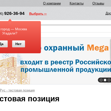
О компании
Контакты
Отзывы
926-36-94
Дос
95)
Выбрать
у
 город — Москва
Угадали?
Да
Нет
Рус - тестовая позиция
естовая позиция