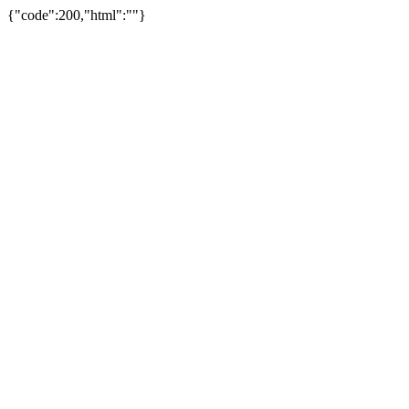
{"code":200,"html":""}